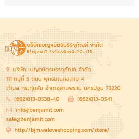
บริษัท เบญจมิตรบรรจุภัณฑ์ จำกัด
111 หมู่ที่ 5 ถนน พุทธมณฑลสาย 4
ตำบล กระทุ่มล้ม อำเภอสามพราน นครปฐม 73220
(662)813-0538-40
(662)813-0541
info@benjamit.com
sale@benjamit.com
http://bjm.weloveshopping.com/store/