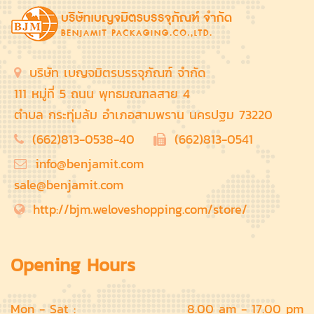
บริษัท เบญจมิตรบรรจุภัณฑ์ จำกัด
111 หมู่ที่ 5 ถนน พุทธมณฑลสาย 4
ตำบล กระทุ่มล้ม อำเภอสามพราน นครปฐม 73220
(662)813-0538-40
(662)813-0541
info@benjamit.com
sale@benjamit.com
http://bjm.weloveshopping.com/store/
Opening Hours
Mon - Sat :
8.00 am - 17.00 pm